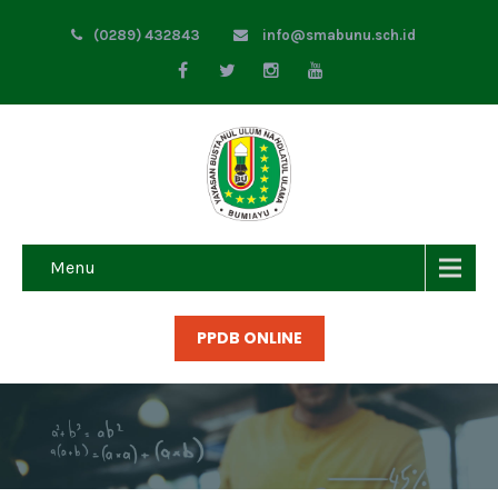
(0289) 432843
info@smabunu.sch.id
Menu
PPDB ONLINE